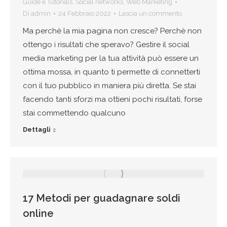
Guide e Tutorials
,
Social networks
,
Web Marketing
Di
admin
24 Febbraio 2022
Lascia un commento
Ma perchè la mia pagina non cresce? Perchè non
ottengo i risultati che speravo? Gestire il social
media marketing per la tua attività può essere un
ottima mossa, in quanto ti permette di connetterti
con il tuo pubblico in maniera più diretta. Se stai
facendo tanti sforzi ma ottieni pochi risultati, forse
stai commettendo qualcuno
Dettagli
17 Metodi per guadagnare soldi
online