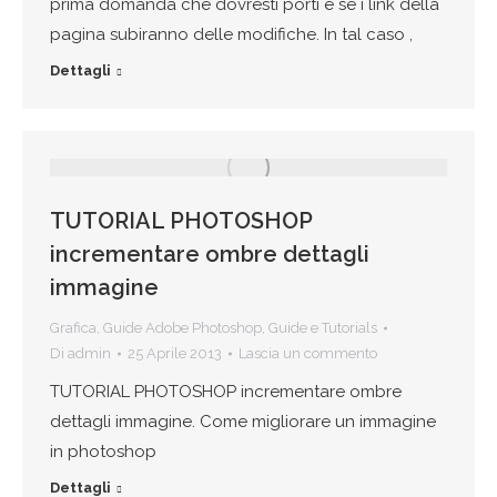
prima domanda che dovresti porti è se i link della
pagina subiranno delle modifiche. In tal caso ,
Dettagli
TUTORIAL PHOTOSHOP
incrementare ombre dettagli
immagine
Grafica
,
Guide Adobe Photoshop
,
Guide e Tutorials
Di
admin
25 Aprile 2013
Lascia un commento
TUTORIAL PHOTOSHOP incrementare ombre
dettagli immagine. Come migliorare un immagine
in photoshop
Dettagli