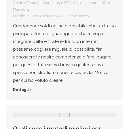
Guide e Tutorials
,
Marketing e SEO
,
Social networks
,
Web
Marketing
Di
admin
22 Febbraio 2022
1 commento
Guadagnare soldi online è possibile, che sia la tua
principale fonte di guadagno o che tu voglia
integrare delle entrate extra. Con internet
possiamo cogliere migliaia di possibilità, far
conoscere le nostre competenze e farci pagare
per queste. Tutti siamo bravi in qualcosa ma
spesso non sfruttiamo queste capacità. Motivo
per cui ho voluto creare
Dettagli
Quali sono i metodi migliori per