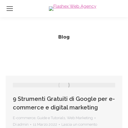
Blog
Tu sei qui:
9 Strumenti Gratuiti di Google per e-
commerce e digital marketing
E-commerce
,
Guide e Tutorials
,
Web Marketing
Di
admin
11 Marzo 2022
Lascia un commento