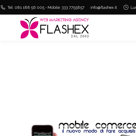
Tel: 081 188 56 005 - Mobile: 333 7755857
info@flashex.it
Lu