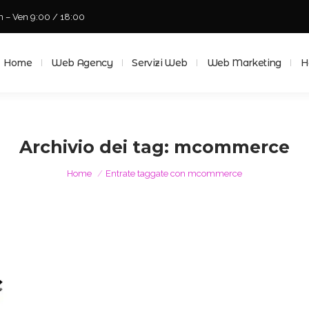
n – Ven 9:00 / 18:00
Home
Web Agency
Servizi Web
Web Marketing
Ho
Home
Web Agency
Servizi Web
Web Marketing
H
Archivio dei tag:
mcommerce
Tu sei qui:
Home
Entrate taggate con mcommerce