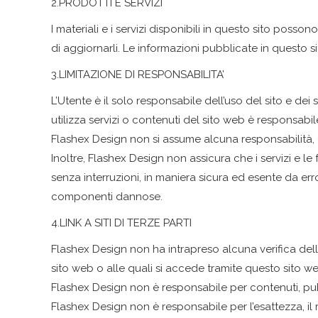
2.PRODOTTI E SERVIZI
I materiali e i servizi disponibili in questo sito po
di aggiornarli. Le informazioni pubblicate in questo s
3.LIMITAZIONE DI RESPONSABILITA’
L’Utente è il solo responsabile dell’uso del sito e dei 
utilizza servizi o contenuti del sito web è responsabile
Flashex Design non si assume alcuna responsabilità, di
Inoltre, Flashex Design non assicura che i servizi e l
senza interruzioni, in maniera sicura ed esente da erro
componenti dannose.
4.LINK A SITI DI TERZE PARTI
Flashex Design non ha intrapreso alcuna verifica dell’
sito web o alle quali si accede tramite questo sito 
Flashex Design non è responsabile per contenuti, pubblic
Flashex Design non è responsabile per l’esattezza, il ris