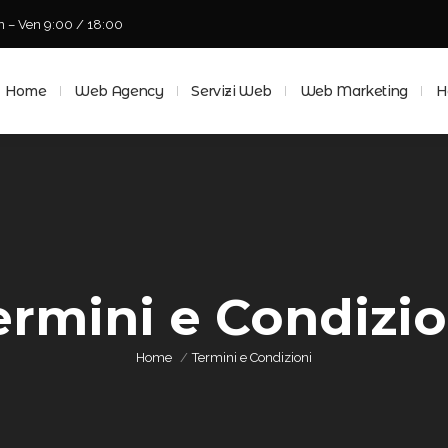
n – Ven 9:00 / 18:00
Home
Web Agency
Servizi Web
Web Marketing
Ho
Home
Web Agency
Servizi Web
Web Marketing
H
ermini e Condizio
Tu sei qui:
Home
Termini e Condizioni