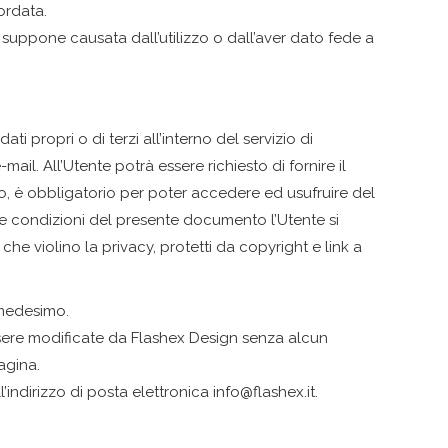
ordata.
uppone causata dall’utilizzo o dall’aver dato fede a
ati propri o di terzi all’interno del servizio di
ail. All’Utente potrà essere richiesto di fornire il
lo, è obbligatorio per poter accedere ed usufruire del
o le condizioni del presente documento l’Utente si
che violino la privacy, protetti da copyright e link a
 medesimo.
essere modificate da Flashex Design senza alcun
agina.
dirizzo di posta elettronica info@flashex.it.