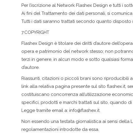
Per l’iscrizione al Network Flashex Design e tutti i s
Ai fini del Trattamento dei dati personali, si comunica
Tutti i dati saranno trattati secondo quanto disposto 
7.COPYRIGHT
Flashex Design è titolare dei diritti d’autore dell’oper
opera e patrimonio del network stesso; non potranno ess
terzi in genere, in alcun modo e sotto qualsiasi forma.
d’autore.
Riassunti, citazioni o piccoli brani sono riproducibil
link alla relativa pagina presente sul sito flashex.i
costituiscano concorrenza all’utilizzazione economica
specifici, prodotti e marchi trattati sul sito, quando
Legge tramite email a: info@flashex.it.
Non essendo una testata giornalistica ai sensi della 
regolamentazioni introdotte da essa.