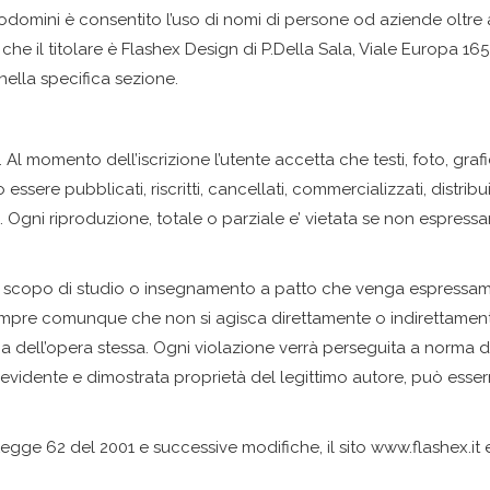
ottodomini è consentito l’uso di nomi di persone od aziende oltre
 che il titolare è Flashex Design di P.Della Sala, Viale Europa 16
nella specifica sezione.
a. Al momento dell’iscrizione l’utente accetta che testi, foto, graf
ere pubblicati, riscritti, cancellati, commercializzati, distribui
 Ogni riproduzione, totale o parziale e’ vietata se non espressam
i a scopo di studio o insegnamento a patto che venga espressament
t, sempre comunque che non si agisca direttamente o indirettament
 dell’opera stessa. Ogni violazione verrà perseguita a norma de
 di evidente e dimostrata proprietà del legittimo autore, può ess
Legge 62 del 2001 e successive modifiche, il sito www.flashex.it