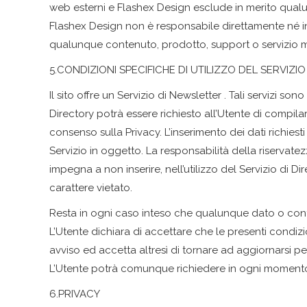
web esterni e Flashex Design esclude in merito qualu
Flashex Design non è responsabile direttamente né i
qualunque contenuto, prodotto, support o servizio mes
5.CONDIZIONI SPECIFICHE DI UTILIZZO DEL SERVIZI
Il sito offre un Servizio di Newsletter . Tali servizi son
Directory potrà essere richiesto all’Utente di compilar
consenso sulla Privacy. L’inserimento dei dati richie
Servizio in oggetto. La responsabilità della riservate
impegna a non inserire, nell’utilizzo del Servizio di D
carattere vietato.
Resta in ogni caso inteso che qualunque dato o cont
L’Utente dichiara di accettare che le presenti condiz
avviso ed accetta altresì di tornare ad aggiornarsi p
L’Utente potrà comunque richiedere in ogni momento la
6.PRIVACY