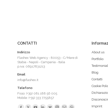
CONTATTI
Informaz
Indirizzo
About us
Flashex Web Agency - 80053 - C/Mare di
Portfolio
Stabia - Napoli - Campania - Italia
Testimonial
p.iva: 06917831213
Blog
Email
Contatti
info@flashex.it
Cookie Poli
Telefono
Dichiarazio
Fisso: (+39) 081 188 56 005
Mobile: (+39) 333 7755857
Disconosc
Ci puoi trovare su:
Imprint