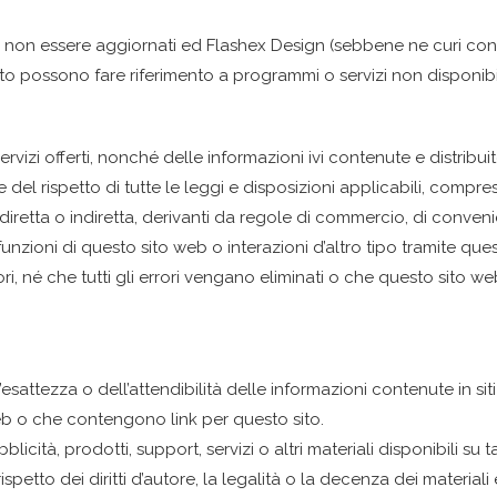
ssono non essere aggiornati ed Flashex Design (sebbene ne curi c
ito possono fare riferimento a programmi o servizi non disponibil
servizi offerti, nonché delle informazioni ivi contenute e distribu
 del rispetto di tutte le leggi e disposizioni applicabili, comprese
retta o indiretta, derivanti da regole di commercio, di convenie
e funzioni di questo sito web o interazioni d’altro tipo tramite 
ri, né che tutti gli errori vengano eliminati o che questo sito web
esattezza o dell’attendibilità delle informazioni contenute in sit
web o che contengono link per questo sito.
ità, prodotti, support, servizi o altri materiali disponibili su tal
petto dei diritti d’autore, la legalità o la decenza dei materiali e