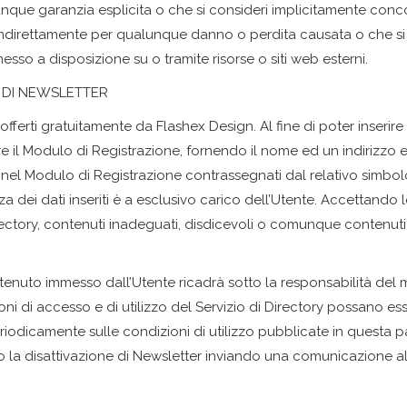
nque garanzia esplicita o che si consideri implicitamente conc
ndirettamente per qualunque danno o perdita causata o che si s
so a disposizione su o tramite risorse o siti web esterni.
O DI NEWSLETTER
o offerti gratuitamente da Flashex Design. Al fine di poter inserire d
e il Modulo di Registrazione, fornendo il nome ed un indirizzo e-m
sti nel Modulo di Registrazione contrassegnati dal relativo simbo
zza dei dati inseriti è a esclusivo carico dell’Utente. Accettand
irectory, contenuti inadeguati, disdicevoli o comunque contenuti 
enuto immesso dall’Utente ricadrà sotto la responsabilità del
ioni di accesso e di utilizzo del Servizio di Directory possano 
eriodicamente sulle condizioni di utilizzo pubblicate in questa p
 disattivazione di Newsletter inviando una comunicazione all’in