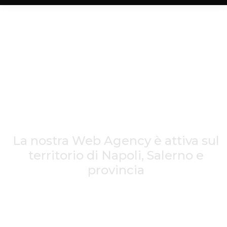
WE'RE FLASHEX
Web Agency
Napoli
La nostra Web Agency è attiva sul
territorio di Napoli, Salerno e
provincia