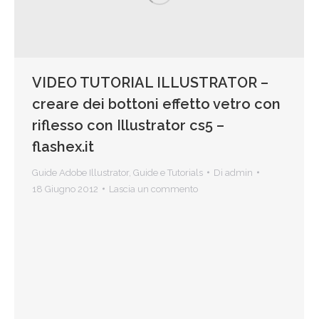
VIDEO TUTORIAL ILLUSTRATOR –
creare dei bottoni effetto vetro con
riflesso con Illustrator cs5 –
flashex.it
Guide Adobe Illustrator
,
Guide e Tutorials
Di
admin
18 Giugno 2012
Lascia un commento