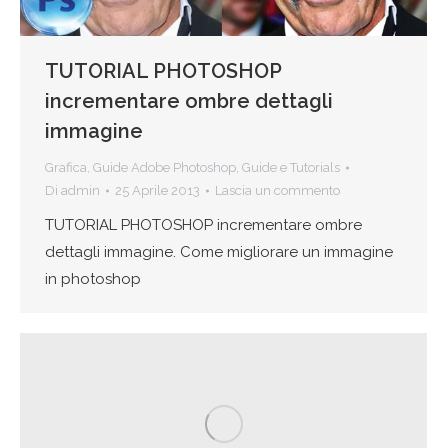
TUTORIAL PHOTOSHOP
incrementare ombre dettagli
immagine
Grafica
,
Guide Adobe Photoshop
,
Guide e Tutorials
Di
admin
25 Aprile 2013
Lascia un commento
TUTORIAL PHOTOSHOP incrementare ombre
dettagli immagine. Come migliorare un immagine
in photoshop