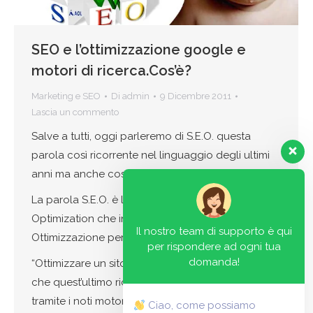
SEO e l’ottimizzazione google e
motori di ricerca.Cos’è?
Marketing e SEO
Di
admin
9 Dicembre 2011
Lascia un commento
Salve a tutti, oggi parleremo di S.E.O. questa
parola così ricorrente nel linguaggio degli ultimi
anni ma anche così sconosciuta da molti.
La parola S.E.O. è la sigla di Search Engine
Optimization che in italiano significa
Il nostro team di supporto è qui
Ottimizzazione per i motori di ricerca.
per rispondere ad ogni tua
domanda!
“Ottimizzare un sito Web” significa fare in modo
che quest’ultimo riceva quante più visite possibili
tramite i noti motori di ricerca (google, yahoo,bing
Ciao, come possiamo