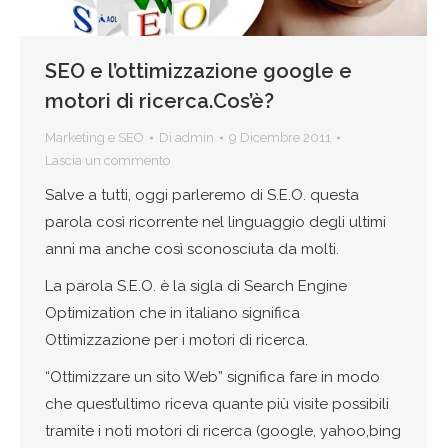
SEO e l’ottimizzazione google e
motori di ricerca.Cos’è?
Marketing e SEO
Di
admin
9 Dicembre 2011
Lascia un commento
Salve a tutti, oggi parleremo di S.E.O. questa
parola così ricorrente nel linguaggio degli ultimi
anni ma anche così sconosciuta da molti.
La parola S.E.O. è la sigla di Search Engine
Optimization che in italiano significa
Ottimizzazione per i motori di ricerca.
“Ottimizzare un sito Web” significa fare in modo
che quest’ultimo riceva quante più visite possibili
tramite i noti motori di ricerca (google, yahoo,bing