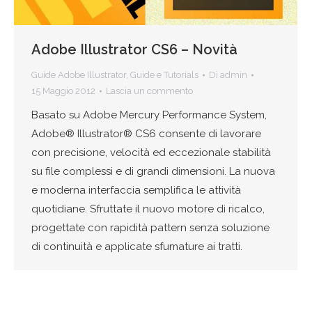
Adobe Illustrator CS6 – Novità
Guide Adobe Illustrator
,
Guide e Tutorials
Di
admin
15 Maggio 2012
Lascia un commento
Basato su Adobe Mercury Performance System,
Adobe® Illustrator® CS6 consente di lavorare
con precisione, velocità ed eccezionale stabilità
su file complessi e di grandi dimensioni. La nuova
e moderna interfaccia semplifica le attività
quotidiane. Sfruttate il nuovo motore di ricalco,
progettate con rapidità pattern senza soluzione
di continuità e applicate sfumature ai tratti.
Il nostro team di supporto è qui