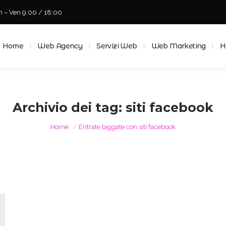
n – Ven 9:00 / 18:00
Home
Web Agency
Servizi Web
Web Marketing
Ho
Home
Web Agency
Servizi Web
Web Marketing
H
Archivio dei tag:
siti facebook
Tu sei qui:
Home
Entrate taggate con siti facebook