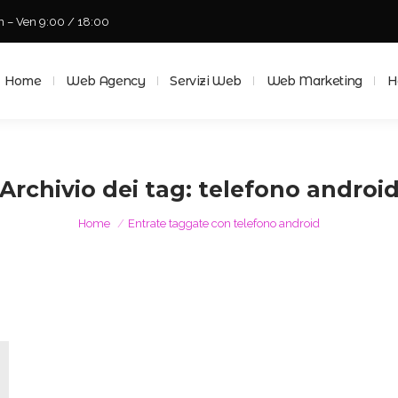
n – Ven 9:00 / 18:00
Home
Web Agency
Servizi Web
Web Marketing
Ho
Home
Web Agency
Servizi Web
Web Marketing
H
Archivio dei tag:
telefono androi
Tu sei qui:
Home
Entrate taggate con telefono android