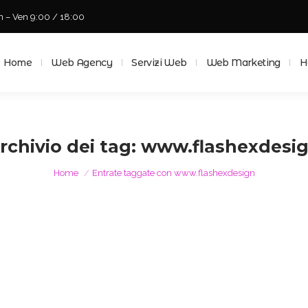
n – Ven 9:00 / 18:00
Home
Web Agency
Servizi Web
Web Marketing
Ho
Home
Web Agency
Servizi Web
Web Marketing
H
rchivio dei tag:
www.flashexdesi
Tu sei qui:
Home
Entrate taggate con www.flashexdesign