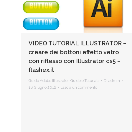
VIDEO TUTORIAL ILLUSTRATOR –
creare dei bottoni effetto vetro
con riflesso con Illustrator cs5 –
flashex.it
Guide Adobe Illustrator
,
Guide e Tutorials
Di
admin
18 Giugno 2012
Lascia un commento