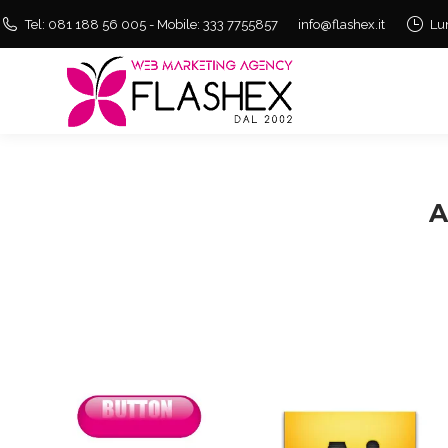
Tel: 081 188 56 005 - Mobile: 333 7755857
info@flashex.it
Lu
A