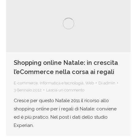
Shopping online Natale: in crescita
l’eCommerce nella corsa ai regali
E-commerce
,
Informatica e tecnologia
,
Web
Di
admin
3 Gennaio 2012
Lascia un commento
Cresce per questo Natale 2011 il ricorso allo
shopping online per i regali di Natale: conviene
ed è più pratico. Nel post i dati dello studio
Experian.