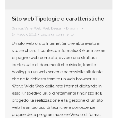
Sito web Tipologie e caratteristiche
Grafica
,
Varie
,
Web
,
Web Design
Di
admin
24 Maggio 2012
Lascia un commento
Un sito web o sito Internet (anche abbreviato in
sito se chiaro il contesto informatico) è un insieme
di pagine web correlate, ovvero una struttura
ipertestuale di documenti che risiede, tramite
hosting, su un web server e accessibile all’utente
che ne fa richiesta tramite un web browser sul
World Wide Web della rete Internet digitando in
esso il rispettivo url o direttamente l’indirizzo IP. Il
progetto, la realizzazione e la gestione di un sito
web fa ampio uso di tecniche e conoscenze
proprie della programmazione Web o di format