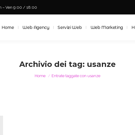
n – Ven 9:00 / 18:00
Home
Web Agency
Servizi Web
Web Marketing
Ho
Home
Web Agency
Servizi Web
Web Marketing
H
Archivio dei tag:
usanze
Tu sei qui:
Home
Entrate taggate con usanze