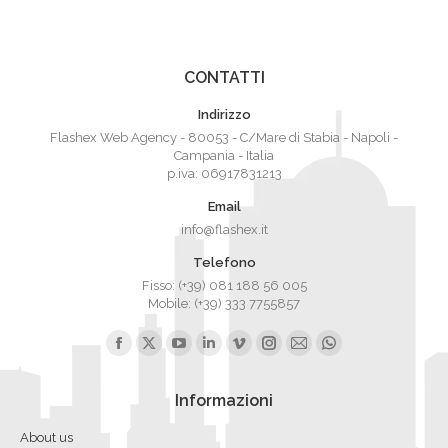
CONTATTI
Indirizzo
Flashex Web Agency - 80053 - C/Mare di Stabia - Napoli -
Campania - Italia
p.iva: 06917831213
Email
info@flashex.it
Telefono
Fisso: (+39) 081 188 56 005
Mobile: (+39) 333 7755857
Ci puoi trovare su:
Facebook
X
YouTube
Linkedin
Vimeo
Instagram
Mail
Whatsapp
page
page
page
page
page
page
page
page
Informazioni
opens
opens
opens
opens
opens
opens
opens
opens
in
in
in
in
in
in
in
in
About us