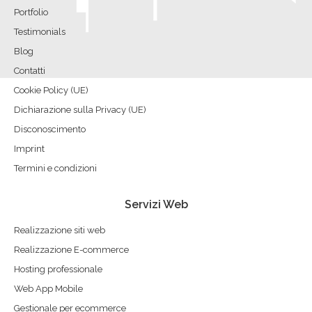
new
new
new
new
new
new
new
new
Portfolio
window
window
window
window
window
window
window
window
Testimonials
Blog
Contatti
Cookie Policy (UE)
Dichiarazione sulla Privacy (UE)
Disconoscimento
Imprint
Termini e condizioni
Servizi Web
Realizzazione siti web
Realizzazione E-commerce
Hosting professionale
Web App Mobile
Gestionale per ecommerce