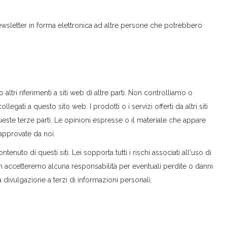
ewsletter in forma elettronica ad altre persone che potrebbero
altri riferimenti a siti web di altre parti. Non controlliamo o
legati a questo sito web. I prodotti o i servizi offerti da altri siti
este terze parti. Le opinioni espresse o il materiale che appare
approvate da noi.
nuto di questi siti. Lei sopporta tutti i rischi associati all'uso di
 Non accetteremo alcuna responsabilità per eventuali perdite o danni
 divulgazione a terzi di informazioni personali.