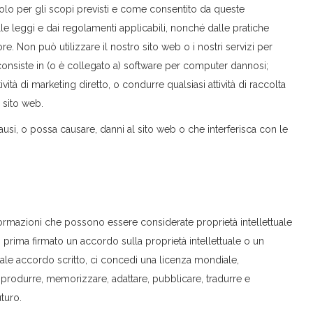
o solo per gli scopi previsti e come consentito da queste
lle leggi e dai regolamenti applicabili, nonché dalle pratiche
e. Non può utilizzare il nostro sito web o i nostri servizi per
e consiste in (o è collegato a) software per computer dannosi;
tività di marketing diretto, o condurre qualsiasi attività di raccolta
 sito web.
ausi, o possa causare, danni al sito web o che interferisca con le
formazioni che possono essere considerate proprietà intellettuale
prima firmato un accordo sulla proprietà intellettuale o un
tale accordo scritto, ci concedi una licenza mondiale,
, riprodurre, memorizzare, adattare, pubblicare, tradurre e
uturo.