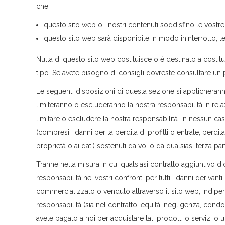
che:
questo sito web o i nostri contenuti soddisfino le vostr
questo sito web sarà disponibile in modo ininterrotto, t
Nulla di questo sito web costituisce o è destinato a costitu
tipo. Se avete bisogno di consigli dovreste consultare un 
Le seguenti disposizioni di questa sezione si applicheran
limiteranno o escluderanno la nostra responsabilità in rela
limitare o escludere la nostra responsabilità. In nessun ca
(compresi i danni per la perdita di profitti o entrate, perdi
proprietà o ai dati) sostenuti da voi o da qualsiasi terza p
Tranne nella misura in cui qualsiasi contratto aggiuntivo d
responsabilità nei vostri confronti per tutti i danni derivanti
commercializzato o venduto attraverso il sito web, indip
responsabilità (sia nel contratto, equità, negligenza, condot
avete pagato a noi per acquistare tali prodotti o servizi o ut