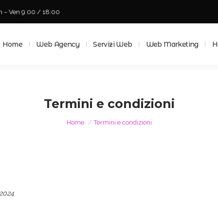
n – Ven 9:00 / 18:00
Home
Web Agency
Servizi Web
Web Marketing
Ho
Home
Web Agency
Servizi Web
Web Marketing
H
Termini e condizioni
Tu sei qui:
Home
Termini e condizioni
 2024