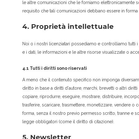
le altre comunicazioni che le forniamo elettronicamente sod
requisito che tali comunicazioni debbano essere in forma s
4. Proprietà intellettuale
Noi o i nostri licenziatari possediamo e controlliamo tutti i di
e i dati, le informazioni e le altre risorse visualizzate o acce
4.1 Tutti i diritti sono riservati
A meno che il contenuto specifico non imponga diversamen
diritto in base a diritti d'autore, marchi, brevetti o altri dirit
copiare, riprodurre, eseguire, mostrare, distribuire, incorp
trasferire, scaricare, trasmettere, monetizzare, vendere o 
forma, senza il nostro previo permesso scritto, tranne e so
legge obbligatori (come il diritto di citazione).
5. Newsletter