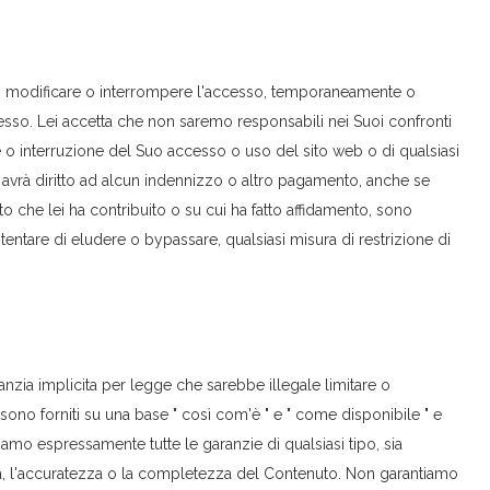
to modificare o interrompere l'accesso, temporaneamente o
esso. Lei accetta che non saremo responsabili nei Suoi confronti
e o interruzione del Suo accesso o uso del sito web o di qualsiasi
avrà diritto ad alcun indennizzo o altro pagamento, anche se
to che lei ha contribuito o su cui ha fatto affidamento, sono
tare di eludere o bypassare, qualsiasi misura di restrizione di
anzia implicita per legge che sarebbe illegale limitare o
 sono forniti su una base " così com'è " e " come disponibile " e
iamo espressamente tutte le garanzie di qualsiasi tipo, sia
ità, l'accuratezza o la completezza del Contenuto. Non garantiamo