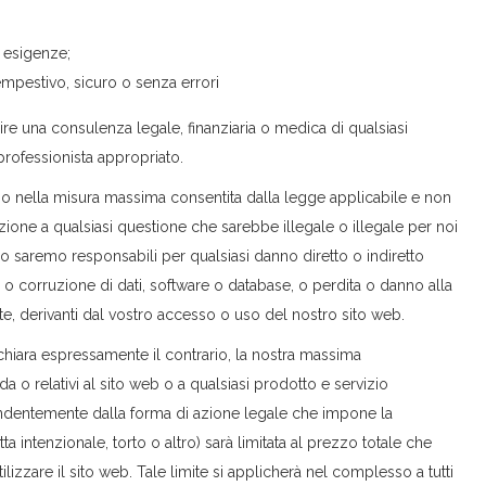
e esigenze;
empestivo, sicuro o senza errori
ire una consulenza legale, finanziaria o medica di qualsiasi
professionista appropriato.
no nella misura massima consentita dalla legge applicabile e non
zione a qualsiasi questione che sarebbe illegale o illegale per noi
so saremo responsabili per qualsiasi danno diretto o indiretto
ta o corruzione di dati, software o database, o perdita o danno alla
arte, derivanti dal vostro accesso o uso del nostro sito web.
ichiara espressamente il contrario, la nostra massima
 da o relativi al sito web o a qualsiasi prodotto e servizio
endentemente dalla forma di azione legale che impone la
ta intenzionale, torto o altro) sarà limitata al prezzo totale che
ilizzare il sito web. Tale limite si applicherà nel complesso a tutti