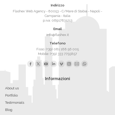
Indirizzo
Flashex Web Agency - 80053 - C/Mare di Stabia - Napoli -
Campania - Italia
p.iva: 06917831213
Email
info@flashex.it
Telefono
Fisso: (+39) 081 188 56 005
Mobile: (+39) 333 7755857
Ci puoi trovare su:
Facebook
X
YouTube
Linkedin
Vimeo
Instagram
Mail
Whatsapp
page
page
page
page
page
page
page
page
Informazioni
opens
opens
opens
opens
opens
opens
opens
opens
in
in
in
in
in
in
in
in
About us
new
new
new
new
new
new
new
new
Portfolio
window
window
window
window
window
window
window
window
Testimonials
Blog