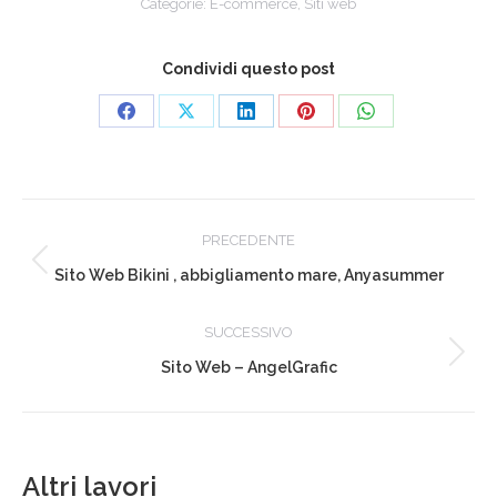
Categorie:
E-commerce
,
Siti web
Condividi questo post
Condividi
Condividi
Condividi
Condividi
Condividi
su
su
su
su
su
Facebook
X
LinkedIn
Pinterest
WhatsApp
Project
PRECEDENTE
navigation
Previous
Sito Web Bikini , abbigliamento mare, Anyasummer
project:
SUCCESSIVO
Next
Sito Web – AngelGrafic
project:
Altri lavori