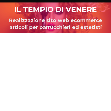
IL TEMPIO DI VENERE
Tu sei qui:
Realizzazione sito web ecommerce
articoli per parrucchieri ed estetisti