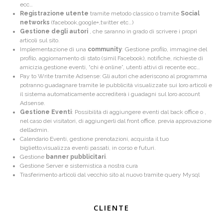
ecc…
Registrazione utente
tramite metodo classico o tramite
Social
networks
(facebook,google+,twitter etc…)
Gestione degli autori
, che saranno in grado di scrivere i propri
articoli sul sito.
Implementazione di una
community
: Gestione profilo, immagine del
profilo, aggiornamento di stato (simil Facebook), notifiche, richieste di
amicizia,gestione eventi, “chi è online”, utenti attivi di recente ecc…
Pay to Write tramite Adsense: Gli autori che aderiscono al programma
potranno guadagnare tramite le pubblicità visualizzate sui loro articoli e
il sistema automaticamente accrediterà i guadagni sul loro account
Adsense.
Gestione Eventi
: Possibilità di aggiungere eventi dal back office o ,
nel caso dei visitatori, di aggiungerli dal front office, previa approvazione
dell’admin.
Calendario Eventi, gestione prenotazioni, acquista il tuo
biglietto,visualizza eventi passati, in corso e futuri.
Gestione
banner pubblicitari
.
Gestione Server e sistemistica a nostra cura
Trasferimento articoli dal vecchio sito al nuovo tramite query Mysql
CLIENTE