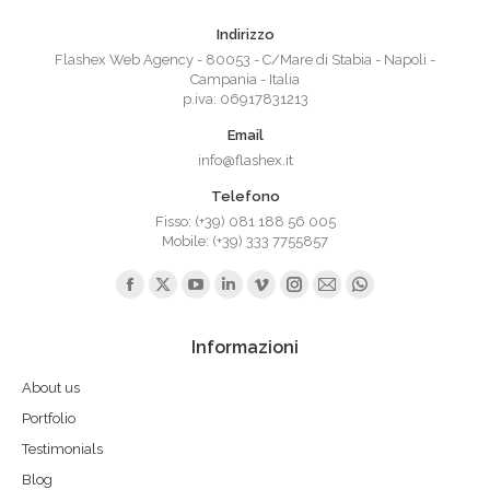
Indirizzo
Flashex Web Agency - 80053 - C/Mare di Stabia - Napoli -
Campania - Italia
p.iva: 06917831213
Email
info@flashex.it
Telefono
Fisso: (+39) 081 188 56 005
Mobile: (+39) 333 7755857
Ci puoi trovare su:
Facebook
X
YouTube
Linkedin
Vimeo
Instagram
Mail
Whatsapp
page
page
page
page
page
page
page
page
Informazioni
opens
opens
opens
opens
opens
opens
opens
opens
in
in
in
in
in
in
in
in
About us
new
new
new
new
new
new
new
new
Portfolio
window
window
window
window
window
window
window
window
Testimonials
Blog