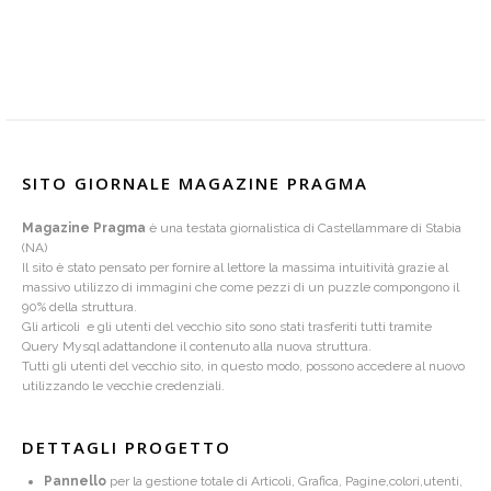
SITO GIORNALE MAGAZINE PRAGMA
Magazine Pragma
è una testata giornalistica di Castellammare di Stabia
(NA)
Il sito è stato pensato per fornire al lettore la massima intuitività grazie al
massivo utilizzo di immagini che come pezzi di un puzzle compongono il
90% della struttura.
Gli articoli e gli utenti del vecchio sito sono stati trasferiti tutti tramite
Query Mysql adattandone il contenuto alla nuova struttura.
Tutti gli utenti del vecchio sito, in questo modo, possono accedere al nuovo
utilizzando le vecchie credenziali.
DETTAGLI PROGETTO
Pannello
per la gestione totale di Articoli, Grafica, Pagine,colori,utenti,