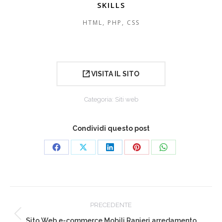
SKILLS
HTML, PHP, CSS
VISITA IL SITO
Categoria:
Siti web
Condividi questo post
Condividi
Condividi
Condividi
Condividi
Condividi
su
su
su
su
su
Facebook
X
LinkedIn
Pinterest
WhatsApp
Project
PRECEDENTE
navigation
Previous
Sito Web e-commerce Mobili Ranieri arredamento