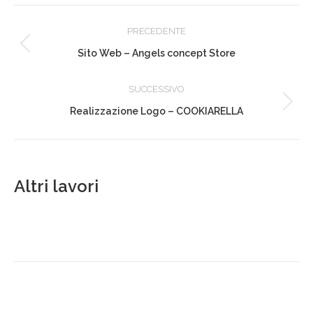
Facebook
X
LinkedIn
Pinterest
WhatsApp
Project
PRECEDENTE
navigation
Previous
Sito Web – Angels concept Store
project:
SUCCESSIVO
Next
Realizzazione Logo – COOKIARELLA
project:
Altri lavori