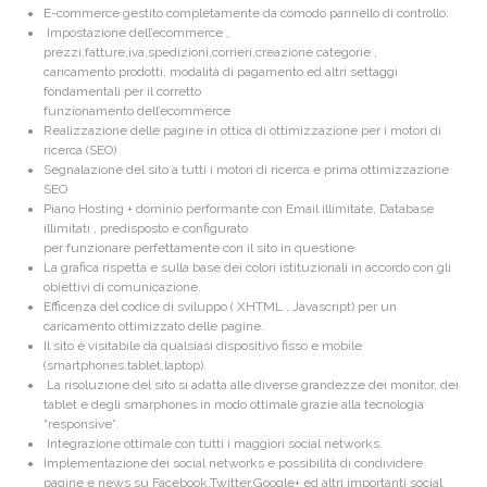
E-commerce gestito completamente da comodo pannello di controllo.
Impostazione dell’ecommerce ,
prezzi,fatture,iva,spedizioni,corrieri,creazione categorie ,
caricamento prodotti, modalità di pagamento ed altri settaggi
fondamentali per il corretto
funzionamento dell’ecommerce
Realizzazione delle pagine in ottica di ottimizzazione per i motori di
ricerca (SEO)
Segnalazione del sito a tutti i motori di ricerca e prima ottimizzazione
SEO
Piano Hosting + dominio performante con Email illimitate, Database
illimitati , predisposto e configurato
per funzionare perfettamente con il sito in questione
La grafica rispetta e sulla base dei colori istituzionali in accordo con gli
obiettivi di comunicazione.
Efficenza del codice di sviluppo ( XHTML , Javascript) per un
caricamento ottimizzato delle pagine.
Il sito è visitabile da qualsiasi dispositivo fisso e mobile
(smartphones,tablet,laptop).
La risoluzione del sito si adatta alle diverse grandezze dei monitor, dei
tablet e degli smarphones in modo ottimale grazie alla tecnologia
“responsive”.
Integrazione ottimale con tutti i maggiori social networks.
Implementazione dei social networks e possibilità di condividere
pagine e news su Facebook,Twitter,Google+ ed altri importanti social