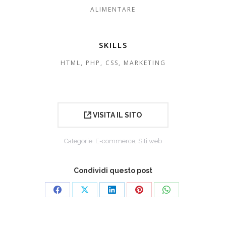
ALIMENTARE
SKILLS
HTML, PHP, CSS, MARKETING
VISITA IL SITO
Categorie:
E-commerce
,
Siti web
Condividi questo post
Condividi
Condividi
Condividi
Condividi
Condividi
su
su
su
su
su