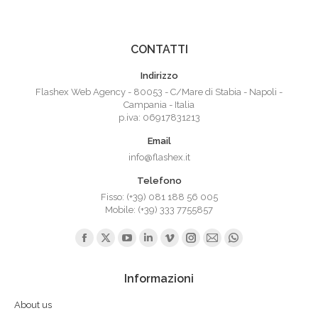
CONTATTI
Indirizzo
Flashex Web Agency - 80053 - C/Mare di Stabia - Napoli -
Campania - Italia
p.iva: 06917831213
Email
info@flashex.it
Telefono
Fisso: (+39) 081 188 56 005
Mobile: (+39) 333 7755857
Ci puoi trovare su:
Facebook
X
YouTube
Linkedin
Vimeo
Instagram
Mail
Whatsapp
page
page
page
page
page
page
page
page
Informazioni
opens
opens
opens
opens
opens
opens
opens
opens
in
in
in
in
in
in
in
in
About us