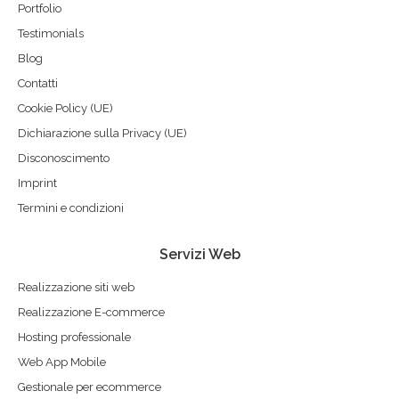
new
new
new
new
new
new
new
new
Portfolio
window
window
window
window
window
window
window
window
Testimonials
Blog
Contatti
Cookie Policy (UE)
Dichiarazione sulla Privacy (UE)
Disconoscimento
Imprint
Termini e condizioni
Servizi Web
Realizzazione siti web
Realizzazione E-commerce
Hosting professionale
Web App Mobile
Gestionale per ecommerce