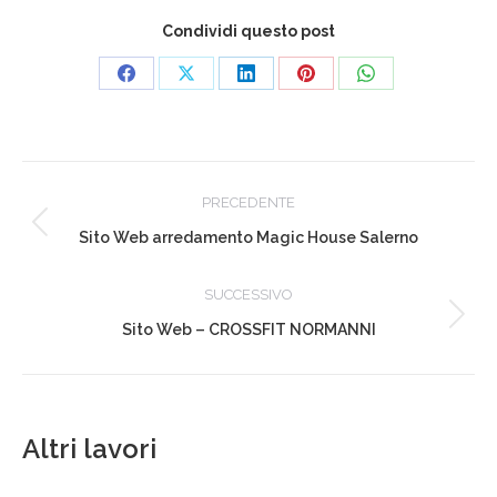
Condividi questo post
Condividi
Condividi
Condividi
Condividi
Condividi
su
su
su
su
su
Facebook
X
LinkedIn
Pinterest
WhatsApp
Project
PRECEDENTE
navigation
Previous
Sito Web arredamento Magic House Salerno
project:
SUCCESSIVO
Next
Sito Web – CROSSFIT NORMANNI
project:
Altri lavori