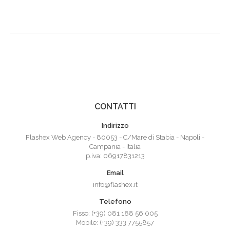
CONTATTI
Indirizzo
Flashex Web Agency - 80053 - C/Mare di Stabia - Napoli -
Campania - Italia
p.iva: 06917831213
Email
info@flashex.it
Telefono
Fisso: (+39) 081 188 56 005
Mobile: (+39) 333 7755857