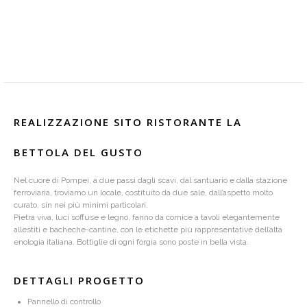
REALIZZAZIONE SITO RISTORANTE LA
BETTOLA DEL GUSTO
Nel cuore di Pompei, a due passi dagli scavi, dal santuario e dalla stazione
ferroviaria, troviamo un locale, costituito da due sale, dall’aspetto molto
curato, sin nei più minimi particolari.
Pietra viva, luci soffuse e legno, fanno da cornice a tavoli elegantemente
allestiti e bacheche-cantine, con le etichette più rappresentative dell’alta
enologia italiana. Bottiglie di ogni forgia sono poste in bella vista.
DETTAGLI PROGETTO
Pannello di controllo