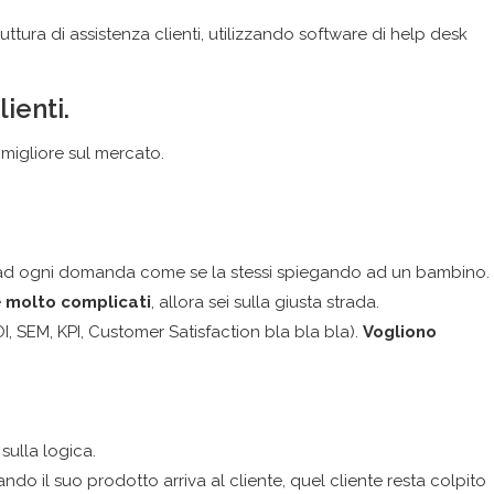
tura di assistenza clienti, utilizzando software di help desk
lienti.
 migliore sul mercato.
re ad ogni domanda come se la stessi spiegando ad un bambino.
e
molto complicati
, allora sei sulla giusta strada.
OI, SEM, KPI, Customer Satisfaction bla bla bla).
Vogliono
ulla logica.
do il suo prodotto arriva al cliente, quel cliente resta colpito