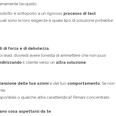
ienamente l’acquisto.
rodotto è sottoporlo a un rigoroso
processo di test
.
uali sono le loro esigenze e quale tipo di soluzione potrebbe
ti di forza e di debolezza
.
oi lead, dovresti avere l’onesta di ammettere che non puoi
ndirizzando
il cliente verso un
altra soluzione
.
tensione delle tue azioni
e del tuo
comportamento
. Se non
nte.
sponibile o qualche altra caratteristica? Rimani concentrato
ano cosa aspettarsi da te
.