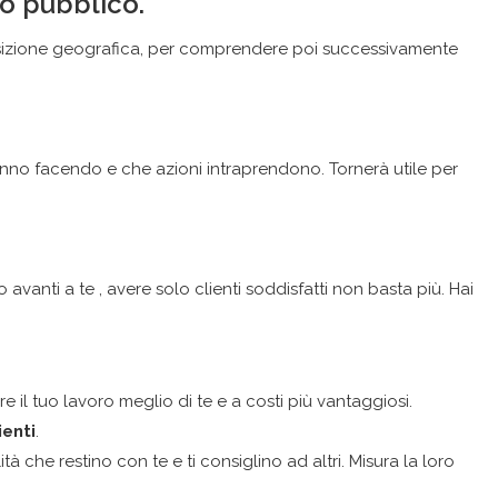
uo pubblico.
posizione geografica, per comprendere poi successivamente
anno facendo e che azioni intraprendono. Tornerà utile per
anti a te , avere solo clienti soddisfatti non basta più. Hai
e il tuo lavoro meglio di te e a costi più vantaggiosi.
ienti
.
lità che restino con te e ti consiglino ad altri. Misura la loro