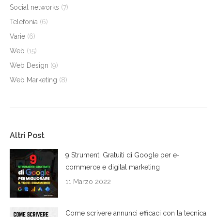
Social networks
(7)
Telefonia
(6)
Varie
(6)
Web
(15)
Web Design
(9)
Web Marketing
(8)
Altri Post
9 Strumenti Gratuiti di Google per e-
commerce e digital marketing
11 Marzo 2022
Come scrivere annunci efficaci con la tecnica