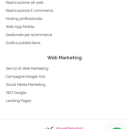
Realizzazione siti web
Realizzazione E-commerce
Hosting professionale
Web App Mobile
Gestionale per ecommerce
Grafica pubblicitaria
Web Marketing
Servizi di Web Marketing
Campagne Google Ads
Il nostro team di supporto è qui
Social Media Marketing
per rispondere ad ogni tua
SEO Google
domanda!
Landing Pages
👋 Ciao, come possiamo
aiutarti?