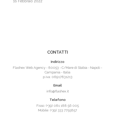
16 Febbraio 2022
CONTATTI
Indirizzo
Flashex Web Agency - 80053 - C/Mare di Stabia - Napoli -
Campania - Italia
p.iva: 06917831213
Email
info@flashex.it
Telefono
Fisso: (+39) 081 188 56 005
Mobile: (+39) 333 7755857