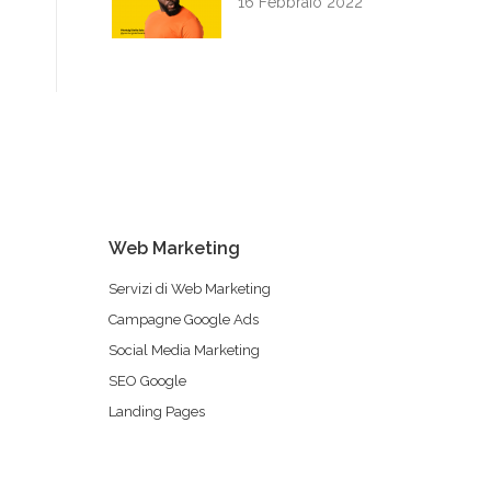
16 Febbraio 2022
Web Marketing
Servizi di Web Marketing
Campagne Google Ads
Social Media Marketing
Il nostro team di supporto è qui
SEO Google
per rispondere ad ogni tua
Landing Pages
domanda!
👋 Ciao, come possiamo