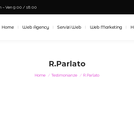
n – Ven 9:00 / 18:00
Home
Web Agency
Servizi Web
Web Marketing
Ho
Home
Web Agency
Servizi Web
Web Marketing
H
R.Parlato
Tu sei qui:
Home
Testimonianze
R.Parlato