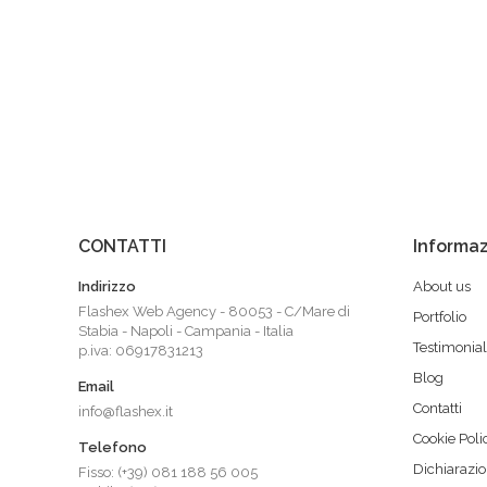
CONTATTI
Informaz
Indirizzo
About us
Flashex Web Agency - 80053 - C/Mare di
Portfolio
Stabia - Napoli - Campania - Italia
Testimonial
p.iva: 06917831213
Blog
Email
Contatti
info@flashex.it
Cookie Poli
Telefono
Dichiarazio
Fisso: (+39) 081 188 56 005