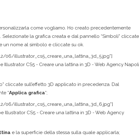
personalizzarla come vogliamo. Ho creato precedentemente
. Selezionate la grafica creata e dal pannello “Simboli” cliccate
te un nome al simbolo e cliccate su ok.
2/06/illustrator_cs5_creare_una_lattina_3d_5.jpg”]
” cliccate sull’effetto 3D applicato in precedenza. Dal
nte “
Applica grafica
“;
2/06/illustrator_cs5_creare_una_lattina_3d_6.jpg”]
ttina
e la superficie della stessa sulla quale applicarla;