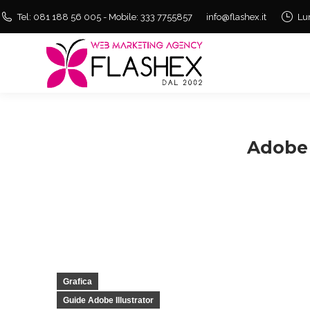
Tel: 081 188 56 005 - Mobile: 333 7755857
info@flashex.it
Lu
Adobe 
Grafica
Guide Adobe Illustrator