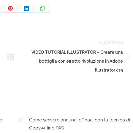
ndividi
Condividi
Condividi
Condividi
su
su
su
Pinterest
LinkedIn
WhatsApp
SUCCESSIVO
VIDEO TUTORIAL ILLUSTRATOR – Creare una
Prossimo
bottiglia con effetto rivoluzione in Adobe
post:
Illustrator cs5
e
Come scrivere annunci efficaci con la tecnica di
Copywriting PAS