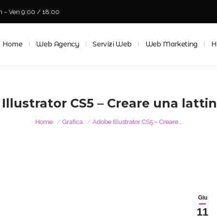
n – Ven 9:00 / 18:00
Home
Web Agency
Servizi Web
Web Marketing
Ho
Home
Web Agency
Servizi Web
Web Marketing
H
Illustrator CS5 – Creare una lattin
Tu sei qui:
Home
Grafica
Adobe Illustrator CS5 – Creare…
Giu
11