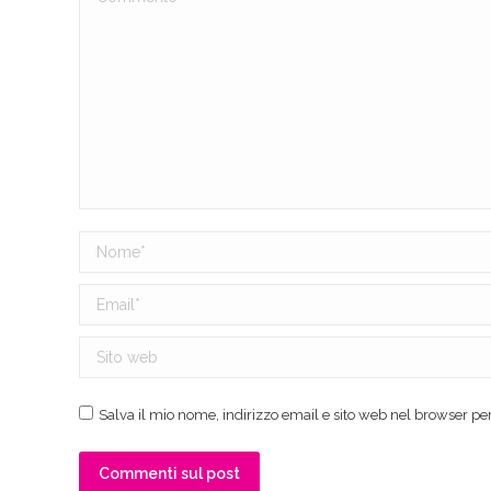
Nome *
Email *
Sito web
Salva il mio nome, indirizzo email e sito web nel browser p
Commenti sul post