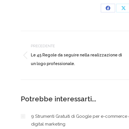
Condividi
Co
su
su
Facebook
X
Naviga
tra
PRECEDENTE
Le 45 Regole da seguire nella realizzazione di
Post
i
un logo professionale.
precedente:
post
Potrebbe interessarti...
9 Strumenti Gratuiti di Google per e-commerce 
digital marketing