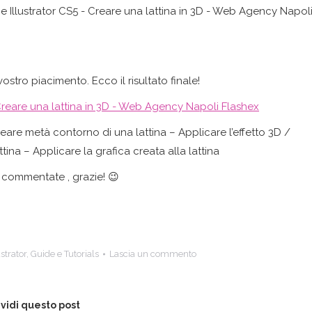
ostro piacimento. Ecco il risultato finale!
eare metà contorno di una lattina – Applicare l’effetto 3D /
tina – Applicare la grafica creata alla lattina
e commentate , grazie! 😉
strator
,
Guide e Tutorials
Lascia un commento
vidi questo post